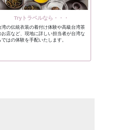
Tryトラベルなら・・・
台湾の伝統⾐装の着付け体験や⾼級台湾茶
のお店など、現地に詳しい担当者が台湾な
らではの体験を⼿配いたします。