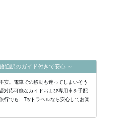
語通訳のガイド付きで安心
～
不安。電⾞での移動も迷ってしまいそう
語対応可能なガイドおよび専⽤⾞を⼿配
旅⾏でも、Tryトラベルなら安⼼してお楽