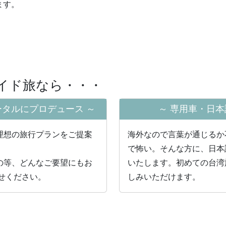
ます。
メイド旅なら・・・
ータルにプロデュース
～
～
専用車・日本
理想の旅⾏プランをご提案
海外なので⾔葉が通じるか
で怖い。そんな⽅に、⽇本
の等、どんなご要望にもお
いたします。初めての台湾
せください。
しみいただけます。